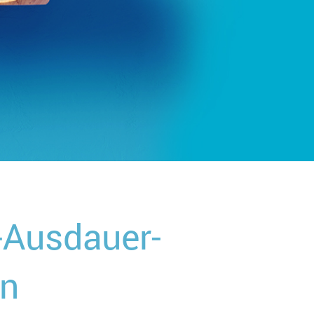
t-Ausdauer-
en