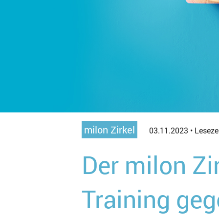
milon Zirkel
03.11.2023 •
Lesezei
Der milon Zi
Training ge