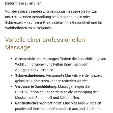
Bedürfnisse zu erfüllen.
Von der stresslösenden Entspannungsmassage bis hin zur
unterstützenden Behandlung bei Verspannungen oder
Schmerzen – in unserer Praxis stehen Ihre Gesundheit und Ihr
Wohlbefinden im Mittelpunkt.
Vorteile einer professionellen
Massage
Stressreduktion:
Massagen fördern die Ausschüttung von
Wohlfühlhormonen und helfen Ihnen, sich vom
Alltagsstress zu erholen.
Schmerzlinderung:
Verspannte Muskeln werden gezielt
gelockert, Schmerzen können reduziert werden.
Verbesserte Durchblutung:
Massagen regen die
Blutzirkulation an und fördern so die Versorgung der
Muskeln mit Sauerstoff und Nährstoffen.
Ganzheitliches Wohlbefinden:
Eine Massage wirkt sich
positiv auf Ihre mentale Gesundheit aus und stärkt Ihr