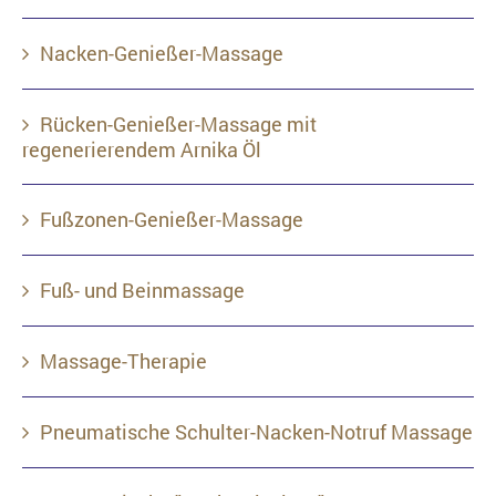
Nacken-Genießer-Massage
Rücken-Genießer-Massage mit
regenerierendem Arnika Öl
Fußzonen-Genießer-Massage
Fuß- und Beinmassage
Massage-Therapie
Pneumatische Schulter-Nacken-Notruf Massage