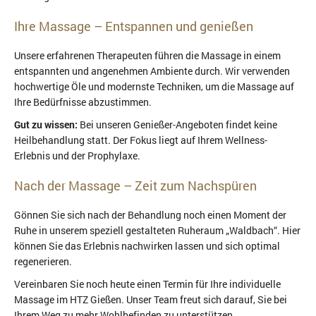
Ihre Massage – Entspannen und genießen
Unsere erfahrenen Therapeuten führen die Massage in einem
entspannten und angenehmen Ambiente durch. Wir verwenden
hochwertige Öle und modernste Techniken, um die Massage auf
Ihre Bedürfnisse abzustimmen.
Gut zu wissen:
Bei unseren Genießer-Angeboten findet keine
Heilbehandlung statt. Der Fokus liegt auf Ihrem Wellness-
Erlebnis und der Prophylaxe.
Nach der Massage – Zeit zum Nachspüren
Gönnen Sie sich nach der Behandlung noch einen Moment der
Ruhe in unserem speziell gestalteten Ruheraum „Waldbach“. Hier
können Sie das Erlebnis nachwirken lassen und sich optimal
regenerieren.
Vereinbaren Sie noch heute einen Termin für Ihre individuelle
Massage im HTZ Gießen. Unser Team freut sich darauf, Sie bei
Ihrem Weg zu mehr Wohlbefinden zu unterstützen.