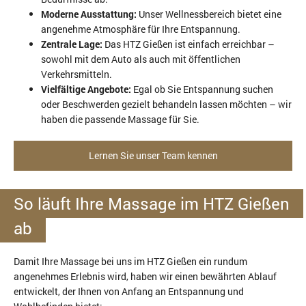
Moderne Ausstattung:
Unser Wellnessbereich bietet eine
angenehme Atmosphäre für Ihre Entspannung.
Zentrale Lage:
Das HTZ Gießen ist einfach erreichbar –
sowohl mit dem Auto als auch mit öffentlichen
Verkehrsmitteln.
Vielfältige Angebote:
Egal ob Sie Entspannung suchen
oder Beschwerden gezielt behandeln lassen möchten – wir
haben die passende Massage für Sie.
Lernen Sie unser Team kennen
So läuft Ihre Massage im HTZ Gießen
ab
Damit Ihre Massage bei uns im HTZ Gießen ein rundum
angenehmes Erlebnis wird, haben wir einen bewährten Ablauf
entwickelt, der Ihnen von Anfang an Entspannung und