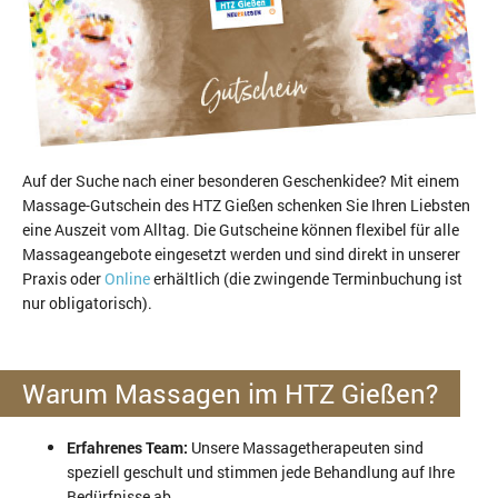
Auf der Suche nach einer besonderen Geschenkidee? Mit einem
Massage-Gutschein des HTZ Gießen schenken Sie Ihren Liebsten
eine Auszeit vom Alltag. Die Gutscheine können flexibel für alle
Massageangebote eingesetzt werden und sind direkt in unserer
Praxis oder
Online
erhältlich (die zwingende Terminbuchung ist
nur obligatorisch).
Warum Massagen im HTZ Gießen?
Erfahrenes Team:
Unsere Massagetherapeuten sind
speziell geschult und stimmen jede Behandlung auf Ihre
Bedürfnisse ab.