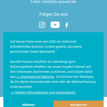
E-Mail:
info[at]htz-giessen[.]de
Folgen Sie uns
Kontakt
Auf dieser Seite wird vom CMS ein technisch
erforderliches Session-Cookie gesetzt, das keine
Öffnungszeiten Hand- & Trainingsstudio
persönlichen Daten beinhaltet.
Darüber hinaus möchten wir allerdings gern
Jobs/Karriere
Nutzungsdaten erheben, um unser Angebot besser auf
Ihre Interessen abstimmen zu können, und nutzen dafür
E-Learning
das
>> Analysescript Matomo
. Sie können hier festlegen,
ob Sie damit einverstanden sind oder der Datenerfassung
widersprechen.
Impressum
Datenschutzerklärung
Datenschutz in der Praxis
>> Weitere Informationen zum Datenschutz.
© 2026 HTZ – Hand- & Therapiezentrum Gießen | made with love
by
Ads & Friends
|
Ablehnen
Akzeptieren