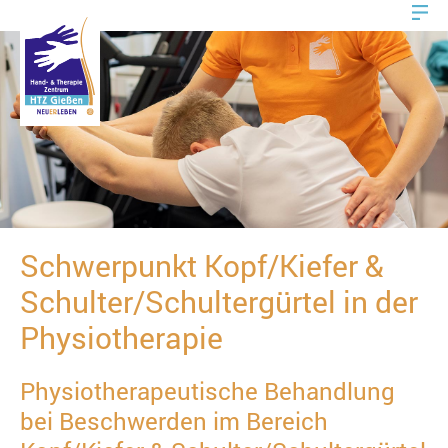
Schwerpunkt Kopf/Kiefer &
Schulter/Schultergürtel in der
Physiotherapie
Physiotherapeutische Behandlung
bei Beschwerden im Bereich