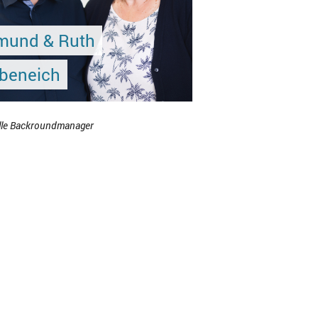
mund & Ruth
ebeneich
lle Backroundmanager