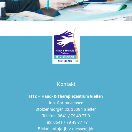
Kontakt
HTZ – Hand- & Therapiezentrum Gießen
Inh. Carina Jensen
Stolzenmorgen 32, 35394 Gießen
Telefon:
0641 / 79 49 77 0
Fax:
0641 / 79 49 77 77
E-Mail:
info[at]htz-giessen[.]de