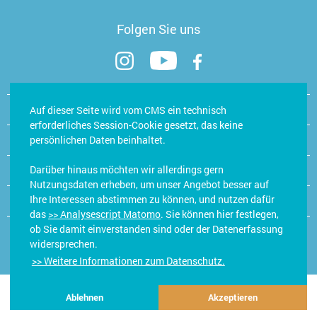
Folgen Sie uns
Kontakt
Auf dieser Seite wird vom CMS ein technisch
erforderliches Session-Cookie gesetzt, das keine
Öffnungszeiten Hand- & Trainingsstudio
persönlichen Daten beinhaltet.
Darüber hinaus möchten wir allerdings gern
Jobs/Karriere
Nutzungsdaten erheben, um unser Angebot besser auf
Ihre Interessen abstimmen zu können, und nutzen dafür
E-Learning
das
>> Analysescript Matomo
. Sie können hier festlegen,
ob Sie damit einverstanden sind oder der Datenerfassung
widersprechen.
Impressum
Datenschutzerklärung
Datenschutz in der Praxis
>> Weitere Informationen zum Datenschutz.
© 2026 HTZ – Hand- & Therapiezentrum Gießen | made with love
by
Ads & Friends
|
Ablehnen
Akzeptieren
DENKdifferent
|
meerwinck communication