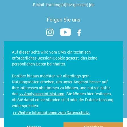
E-Mail:
training[at]htz-giessen[.]de
Folgen Sie uns
Kontakt
Auf dieser Seite wird vom CMS ein technisch
erforderliches Session-Cookie gesetzt, das keine
Öffnungszeiten Hand- & Trainingsstudio
persönlichen Daten beinhaltet.
Darüber hinaus möchten wir allerdings gern
Jobs/Karriere
Nutzungsdaten erheben, um unser Angebot besser auf
Ihre Interessen abstimmen zu können, und nutzen dafür
E-Learning
das
>> Analysescript Matomo
. Sie können hier festlegen,
ob Sie damit einverstanden sind oder der Datenerfassung
widersprechen.
Impressum
Datenschutzerklärung
Datenschutz in der Praxis
>> Weitere Informationen zum Datenschutz.
© 2026 HTZ – Hand- & Therapiezentrum Gießen | made with love
by
Ads & Friends
|
Ablehnen
Akzeptieren