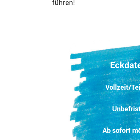
führen!
Eckdat
Vollzeit/Tei
Unbefris
Ab sofort m