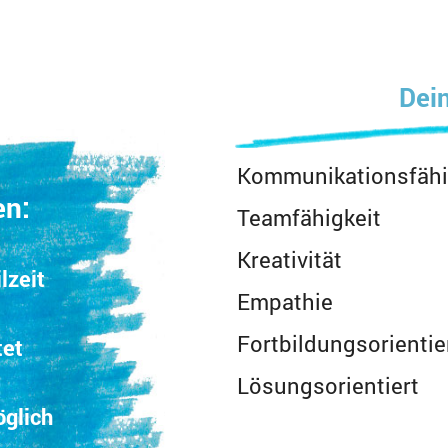
Dein
Kommunikationsfähi
en:
Teamfähigkeit
Kreativität
lzeit
Empathie
Fortbildungsorientie
tet
Lösungsorientiert
öglich