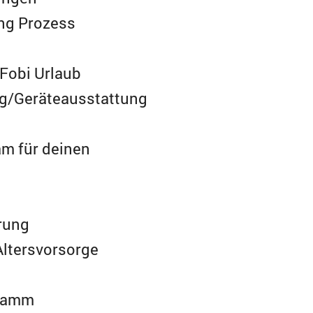
ing Prozess
 Fobi Urlaub
ng/Geräteausstattung
n
am für deinen
rung
Altersvorsorge
gramm